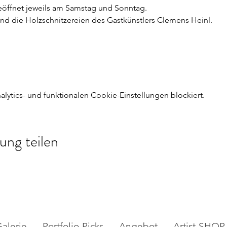
Geöffnet jeweils am Samstag und Sonntag.
ind die Holzschnitzereien des Gastkünstlers Clemens Heinl.
ytics- und funktionalen Cookie-Einstellungen blockiert.
ung teilen
alerie
Portfolio-Picks
Angebot
Artist-SHOP