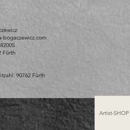
czewicz
a-bogaczewicz.com
382005
2 Fürth
itzahl: 90762 Fürth
alerie
Portfolio-Picks
Angebot
Artist-SHOP