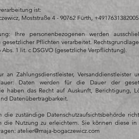
erarbeitung ist:
czewicz, Moststraße 4 - 90762 Fürth, +4917631382005
ung: Ihre personenbezogenen werden ausschließ
 gesetzlicher Pflichten verarbeitet. Rechtsgrundlage
6 Abs. 1 lit. c DSGVO (gesetzliche Verpflichtung).
r an Zahlungsdienstleister, Versanddienstleister
rdauer: Daten werden für die Dauer der gesetz
Sie haben das Recht auf Auskunft, Berichtigung, 
und Datenübertragbarkeit.
die zuständige Datenschutzaufsichtsbehörde rich
 die Nutzung zu erleichtern. Sie können diese in 
fragen:
atelier@maja-bogaczewicz.com