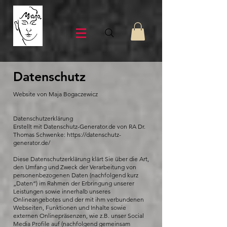
Datenschutz
Website von Maja Bogaczewicz
Datenschutzerklärung
Erstellt mit Datenschutz-Generator.de von RA Dr.
Thomas Schwenke:
https://datenschutz-
generator.de/
Diese Datenschutzerklärung klärt Sie über die Art,
den Umfang und Zweck der Verarbeitung von
personenbezogenen Daten (nachfolgend kurz
„Daten“) im Rahmen der Erbringung unserer
Leistungen sowie innerhalb unseres
Onlineangebotes und der mit ihm verbundenen
Webseiten, Funktionen und Inhalte sowie
externen Onlinepräsenzen, wie z.B. unser Social
Media Profile auf (nachfolgend gemeinsam