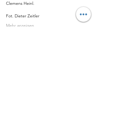
Clemens Heinl.
Fot. Dieter Zeitler
Mehr anzeigen
Diese Veranstaltung teilen
DATENSCHUTZ
IMPRESSUM
© Maja Bogaczewicz 2026