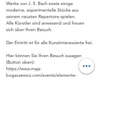
Werke von J. S. Bach sowie einige 
moderne, experimentelle Stücke aus 
seinem neusten Repertoire spielen. 
Alle Künstler sind anwesend und freuen 
sich über Ihren Besuch. 
Der Eintritt ist für alle Kunstinteressierte frei.
Hier können Sie Ihren Besuch zusagen 
(Button oben):
https://www.maja-
bogaczewicz.com/events/elemente-
finissage-mit-konzert-2022-12-11-11-00
Mehr anzeigen
Diese Veranstaltung teilen