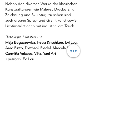
Neben den diversen Werke der klassischen 
Kunstgattungen wie Malerei, Druckgrafik, 
Zeichnung und Skulptur,  zu sehen sind 
auch urbane Spray- und Graffitikunst sowie 
Lichtinstallationen mit industriellem Touch.
Beteiligte Künstler u.a.: 
Maja Bogaczewicz, Petra Krischkee, Evi Lou, 
Arao Pinto, Diethard Riedel, Marcela Salas, 
Carmiña Velasco, ViPa, Yani Art
Kuratorin
: 
Evi Lou
Hier finden Sie einen 
Videobeitrag 
über die 
Ausstellung.
Diese Veranstaltung teilen